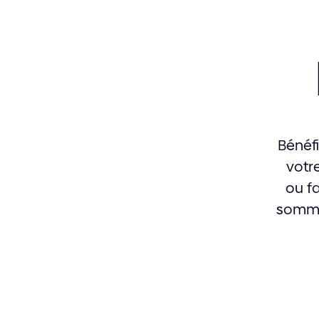
Bénéfi
votr
ou f
somme