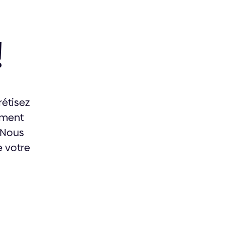
!
rétisez
ement
 Nous
 votre