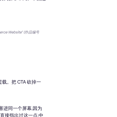
mmerce Website" (作品编号
载。把 CTA 砍掉一
塞进同一个屏幕,因为
 崛起时直接指出过这一点:中