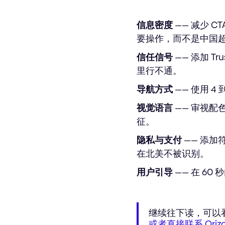
信息密度
—— 减少 
要操作，而不是中国超
信任信号
—— 添加 T
里行不通。
导航方式
—— 使用 
视觉语言
—— 审视
征。
隐私与支付
—— 添加符
在北美不被识别。
用户引导
—— 在 6
继续往下读，可以
或者直接联系 Orizo