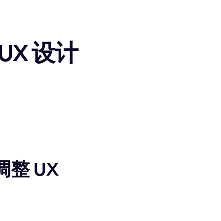
X 设计
整 UX